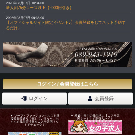
2026年08月07日 10:34:00
新人割75分コース以上【2000円引き】
2026年08月07日 09:33:00
【オフィシャルサイト限定イベント♪】会員登録をしてネット予約す
るだけ♪
ログイン / 会員登録はこちら
ログイン
会員登録
▼ ソープ・ファッションヘルスを道
▼ 愛媛・香川の風俗求人【コスモ天
後歌舞伎通りで探しているなら、お
国ネット】で高収入バイト
すすめ風俗店情報をコスモ天国ネッ
トでチェック！