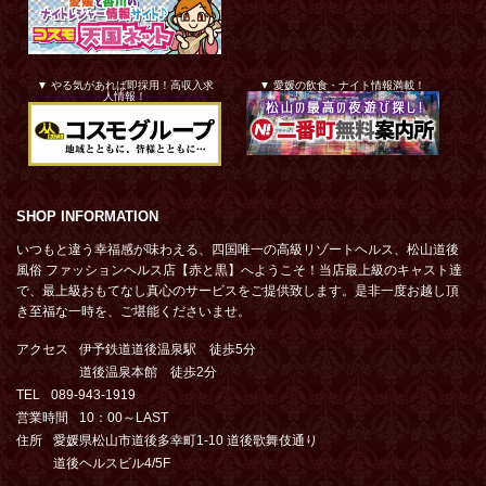
▼ やる気があれば即採用！高収入求
▼ 愛媛の飲食・ナイト情報満載！
人情報！
SHOP INFORMATION
いつもと違う幸福感が味わえる、四国唯一の高級リゾートヘルス、松山道後
風俗 ファッションヘルス店【赤と黒】へようこそ！当店最上級のキャスト達
で、最上級おもてなし真心のサービスをご提供致します。是非一度お越し頂
き至福な一時を、ご堪能くださいませ。
アクセス
伊予鉄道道後温泉駅 徒歩5分
道後温泉本館 徒歩2分
TEL
089-943-1919
営業時間
10：00～LAST
住所
愛媛県松山市道後多幸町1-10 道後歌舞伎通り
道後ヘルスビル4/5F