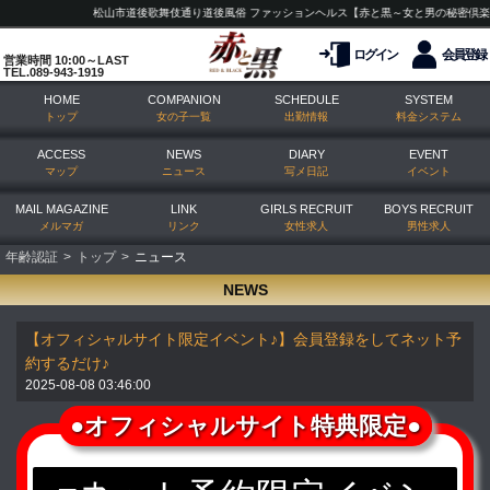
松山市道後歌舞伎通り道後風俗 ファッションヘルス【赤と黒～女と男の秘密倶楽部
ログイン
会員登録
営業時間 10:00～LAST
TEL.089-943-1919
HOME
COMPANION
SCHEDULE
SYSTEM
トップ
女の子一覧
出勤情報
料金システム
ACCESS
NEWS
DIARY
EVENT
マップ
ニュース
写メ日記
イベント
MAIL MAGAZINE
LINK
GIRLS RECRUIT
BOYS RECRUIT
メルマガ
リンク
女性求人
男性求人
年齢認証
トップ
ニュース
NEWS
【オフィシャルサイト限定イベント♪】会員登録をしてネット予
約するだけ♪
2025-08-08 03:46:00
●オフィシャルサイト特典限定●